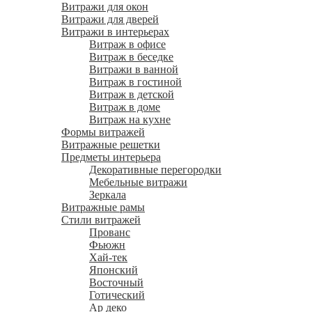
Витражи для окон
Витражи для дверей
Витражи в интерьерах
Витраж в офисе
Витраж в беседке
Витражи в ванной
Витраж в гостиной
Витраж в детской
Витраж в доме
Витраж на кухне
Формы витражей
Витражные решетки
Предметы интерьера
Декоративные перегородки
Мебельные витражи
Зеркала
Витражные рамы
Стили витражей
Прованс
Фьюжн
Хай-тек
Японский
Восточный
Готический
Ар деко