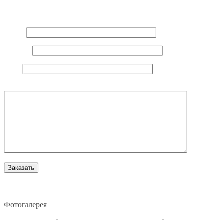
Ваш e-mail не будет опубликован.
Обязательные поля
помечены
*
Имя
*
E-mail
*
Сайт
Комментарий
Фотогалерея