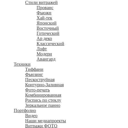
Стили витражей
Прованс
Фьюжн
Хай-тек
Японский
Восточный
Готический
Ар деко
Классический
Лофт
Модерн
Авангард
Техники
Тиффани
Фьюзинг
Пескоструйная
Контурно-Заливная
Фото-печать
Комбинированная
Роспись по стеклу
Зеркальное панно
Портфолио
Видео
Наши медиапроекты
Витражи ФОТО