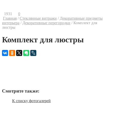
Контакты
Ваши предложения
1931
0
Главная
/
Стеклянные витражи
/
Декоративные предметы
интерьера
/
Декоративные перегородки
/
Комплект для
люстры
Комплект для люстры
Провод с патроном
Заказать
Адаптер для люстры
Заказать
Пример сборки люстры
Заказать
Смотрите также:
К списку фотогалерей