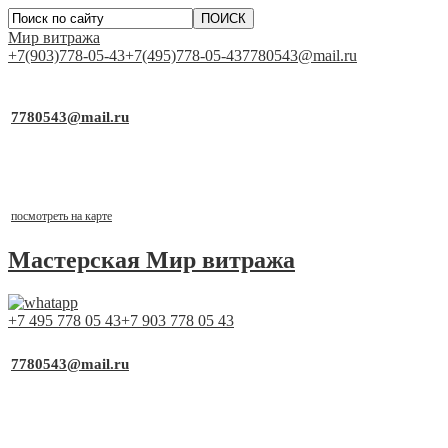
Мир витража
+7(903)778-05-43
+7(495)778-05-43
7780543@mail.ru
▼
Работаем для Вас каждый день
7780543@mail.ru
почта для заявок
Выставочный стенд
г.Москва, ТСК «Каширский Двор-1», д.19, к.2, 1 этаж,
павильон №1-21
посмотреть на карте
Мастерская
Мир витража
+7 495 778 05 43
+7 903 778 05 43
▼
Работаем для Вас каждый день
7780543@mail.ru
почта для заявок
Выставочный стенд
г.Москва, ТСК «Каширский Двор-1», д.19, к.2, 1 этаж,
павильон №1-21