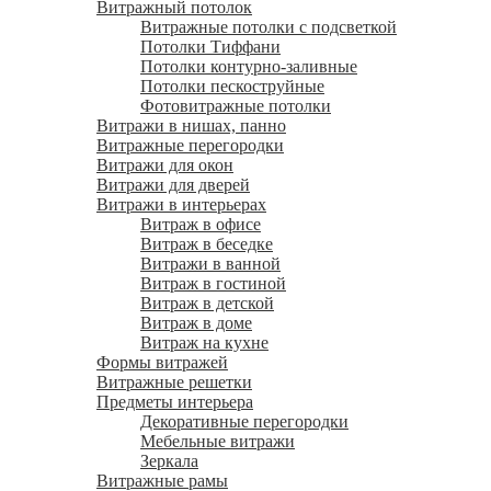
Витражный потолок
Витражные потолки с подсветкой
Потолки Тиффани
Потолки контурно-заливные
Потолки пескоструйные
Фотовитражные потолки
Витражи в нишах, панно
Витражные перегородки
Витражи для окон
Витражи для дверей
Витражи в интерьерах
Витраж в офисе
Витраж в беседке
Витражи в ванной
Витраж в гостиной
Витраж в детской
Витраж в доме
Витраж на кухне
Формы витражей
Витражные решетки
Предметы интерьера
Декоративные перегородки
Мебельные витражи
Зеркала
Витражные рамы