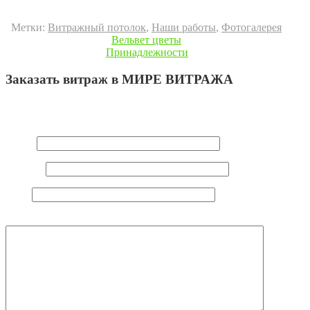
Метки:
Витражный потолок
,
Наши работы
,
Фотогалерея
« Предыдущая запись
Вельвет цветы
Следующая запись »
Принадлежности
Заказать витраж в МИРЕ ВИТРАЖА
Ваш e-mail не будет опубликован.
Обязательные поля
помечены
*
Имя
*
E-mail
*
Сайт
Комментарий