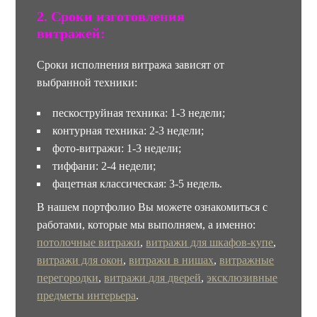
2
.
Сроки изготовления
витражей:
Сроки исполнения витража зависят от
выбранной техники:
пескоструйная техника: 1-3 недели;
контурная техника: 2-3 недели;
фото-витражи: 1-3 недели;
тиффани: 2-4 недели;
фацетная классическая: 3-5 недель.
В нашем портфолио Вы можете ознакомиться с
работами, которые мы выполняем, а именно:
потолочные витражи
,
витражи для шкафов-купе
,
витражи для окон
,
витражи в нишах
,
витражные
перегородки
,
витражи для дверей
,
эксклюзивные
предметы интерьера
.