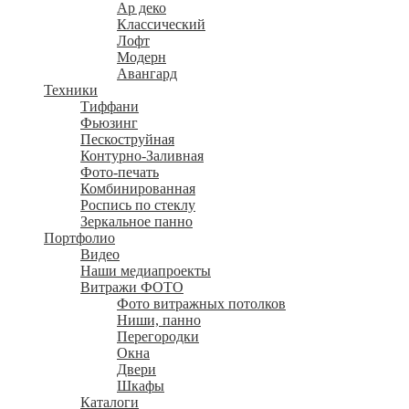
Ар деко
Классический
Лофт
Модерн
Авангард
Техники
Тиффани
Фьюзинг
Пескоструйная
Контурно-Заливная
Фото-печать
Комбинированная
Роспись по стеклу
Зеркальное панно
Портфолио
Видео
Наши медиапроекты
Витражи ФОТО
Фото витражных потолков
Ниши, панно
Перегородки
Окна
Двери
Шкафы
Каталоги