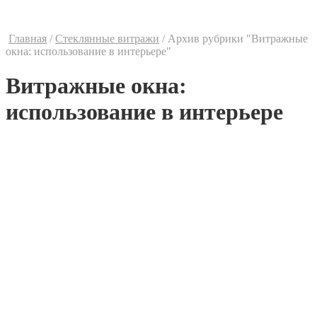
Контакты
Ваши предложения
Главная
/
Стеклянные витражи
/
Архив рубрики "Витражные
окна: использование в интерьере"
Витражные окна:
использование в интерьере
Оконные витражи имеют древнее происхождение, в
Средневековье ими впервые начали украшать европейские
соборы и храмы. Возможно, поэтому современные витражи
для многих до сих пор ассоциируются с чем-то таинственным,
их используют, чтобы создать совершенно особую,
умиротворенную атмосферу в интерьере.
Сегодня пластиковые витражные окна являются прекрасным
декоративным решением, благодаря которому можно
значительно изменить весь интерьер дома: визуально
расширить пространство, добавить комнате новых красок и
даже улучшить пейзаж за окном.
Витражи на окна успешно применяются как в жилых, так и в