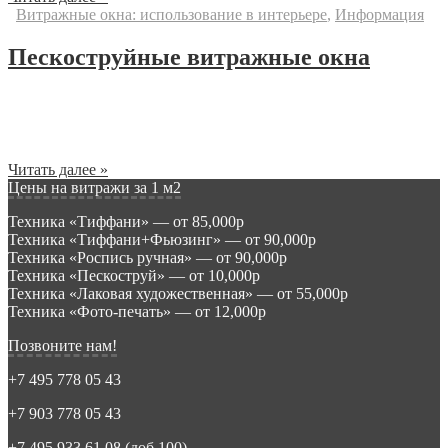
Витражные окна: использование в интерьере
,
Информация
Пескоструйные витражные окна
Пескоструйка — это современный вид обработки стекла
мощной струей сжатого воздуха, а также посредством
воздействия жидкостью с частичками абразива....
Читать далее »
Цены на витражи за 1 м2
Техника «Тиффани» — от 85,000р
Техника «Тиффани+Фьюзинг» — от 90,000р
Техника «Роспись ручная» — от 90,000р
Техника «Пескоструй» — от 10,000р
Техника «Лаковая художественная» — от 55,000р
Техника «Фото-печать» — от 12,000р
Позвоните нам!
+7 495 778 05 43
+7 903 778 05 43
+7 495 933 61 08 (доб.100)