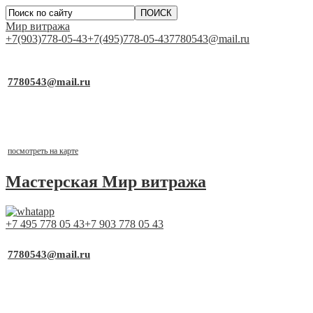
Мир витража
+7(903)778-05-43
+7(495)778-05-43
7780543@mail.ru
▼
Работаем для Вас каждый день
7780543@mail.ru
почта для заявок
Выставочный стенд
г.Москва, ТСК «Каширский Двор-1», д.19, к.2, 1 этаж,
павильон №1-21
посмотреть на карте
Мастерская
Мир витража
+7 495 778 05 43
+7 903 778 05 43
▼
Работаем для Вас каждый день
7780543@mail.ru
почта для заявок
Выставочный стенд
г.Москва, ТСК «Каширский Двор-1», д.19, к.2, 1 этаж,
павильон №1-21