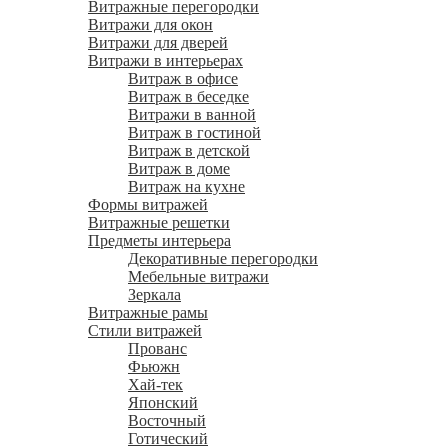
Витражные перегородки
Витражи для окон
Витражи для дверей
Витражи в интерьерах
Витраж в офисе
Витраж в беседке
Витражи в ванной
Витраж в гостиной
Витраж в детской
Витраж в доме
Витраж на кухне
Формы витражей
Витражные решетки
Предметы интерьера
Декоративные перегородки
Мебельные витражи
Зеркала
Витражные рамы
Стили витражей
Прованс
Фьюжн
Хай-тек
Японский
Восточный
Готический