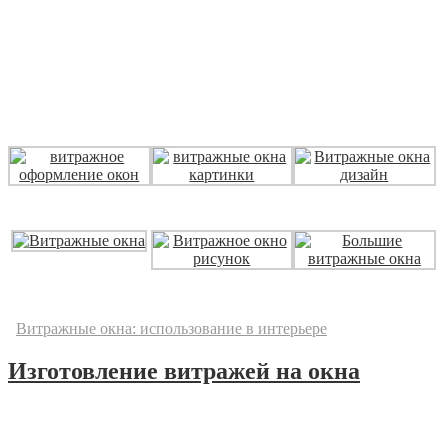
рисунками внутри стеклопакета. Опытные мастера «МИРА
ВИТРАЖА» помогут вам с выбором узора или сюжета
будущего изделия, а также подберут удачную цветовую гамму,
которая подходит стеклопакету по цвету и фактуре.
Цена оконного витража будет зависеть от его размера и
выбранной Вами техники.
Витражные окна
Витражные окна
Витражные окна
Витражное окно
Витражные окна: использование в интерьере
Изготовление витражей на окна
Современные технологические процессы и
крупномасштабное производство дают каждому покупателю