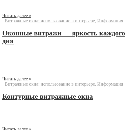
возможность сотворить свой, уникальный дизайн внутри
дома,...
Читать далее »
Витражные окна: использование в интерьере
,
Информация
Оконные витражи — яркость каждого
дня
10.05.2012 Взгляд из прошлого Такое модное средство
оформления внутреннего пространства, как витражи в
интерьере — светопроницаемые панно из кусочков
цветного...
Читать далее »
Витражные окна: использование в интерьере
,
Информация
Контурные витражные окна
Техника контурного витража популярна с эпохи раннего
Средневековья. В настоящее время контурные (заливные)
витражи изготавливаются как полностью вручную, так...
Читать далее »