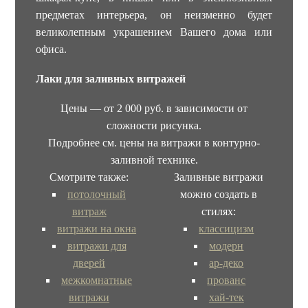
предметах интерьера, он неизменно будет
великолепным украшением Вашего дома или
офиса.
Лаки для заливных витражей
Цены — от 2 000 руб. в зависимости от
сложности рисунка.
Подробнее см. цены на витражи в контурно-
заливной технике.
Смотрите также:
Заливные витражи
потолочный
можно создать в
витраж
стилях:
витражи на окна
классицизм
витражи для
модерн
дверей
ар-деко
межкомнатные
прованс
витражи
хай-тек