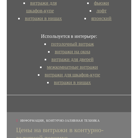
витражи для
фьюжн
шкафов-купе
лофт
витражи в нишах
японский
Используется в интерьере:
потолочный витраж
витражи на окна
витражи для дверей
межкомнатные витражи
витражи для шкафов-купе
витражи в нишах
ИНФОРМАЦИЯ
,
КОНТУРНО-ЗАЛИВНАЯ ТЕХНИКА
Цены на витражи в контурно-
заливной технике