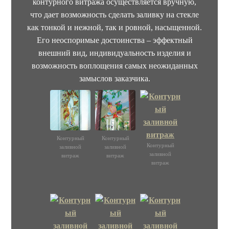
контурного витража осуществляется вручную,
что дает возможность сделать заливку на стекле
как тонкой и нежной, так и ровной, насыщенной.
Его неоспоримые достоинства – эффектный
внешний вид, индивидуальность изделия и
возможность воплощения самых неожиданных
замыслов заказчика.
Контурный
Контурный
Контурный
заливной
заливной
заливной
витраж
витраж
витраж