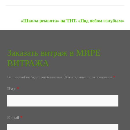
Следующая запись »
«Школа ремонта» на ТНТ. «Под небом голубым»
Заказать витраж в МИРЕ
ВИТРАЖА
Ваш e-mail не будет опубликован.
Обязательные поля помечены
*
Имя
*
E-mail
*