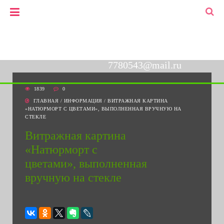
+7(903)778-05-43
▼
+7(495)778-05-43
7780543@mail.ru
1839
0
ГЛАВНАЯ
/
ИНФОРМАЦИЯ
/
ВИТРАЖНАЯ КАРТИНА
«НАТЮРМОРТ С ЦВЕТАМИ», ВЫПОЛНЕННАЯ ВРУЧНУЮ НА
СТЕКЛЕ
Витражная картина
«Натюрморт с
цветами», выполненная
вручную на стекле