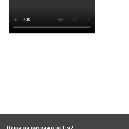
Наши сайты
potolki.ru (МИР ПОТОЛКОВ)
mir-vitraga.ru (МИР ВИТРАЖА)
Цены на витражи за 1 м2