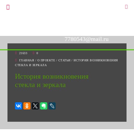
+7(903)778-05-43
▼
+7(495)778-05-43
7780543@mail.ru
21633
0
ГЛАВНАЯ
/
О ПРОЕКТЕ
/
СТАТЬИ
/
ИСТОРИЯ ВОЗНИКНОВЕНИЯ
СТЕКЛА И ЗЕРКАЛА
История возникновения
стекла и зеркала