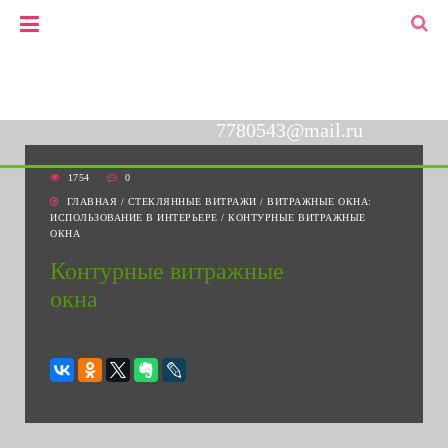
+7(903)778-05-43
▼
+7(495)778-05-43
7780543@mail.ru
1754
0
ГЛАВНАЯ
/
СТЕКЛЯННЫЕ ВИТРАЖИ
/
ВИТРАЖНЫЕ ОКНА:
ИСПОЛЬЗОВАНИЕ В ИНТЕРЬЕРЕ
/
КОНТУРНЫЕ ВИТРАЖНЫЕ
ОКНА
Контурные витражные
окна