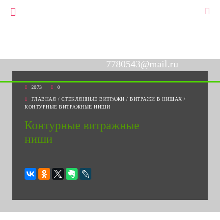
+7(903)778-05-43
▼
+7(495)778-05-43
7780543@mail.ru
2073
0
ГЛАВНАЯ
/
СТЕКЛЯННЫЕ ВИТРАЖИ
/
ВИТРАЖИ В НИШАХ
/
КОНТУРНЫЕ ВИТРАЖНЫЕ НИШИ
Контурные витражные
ниши