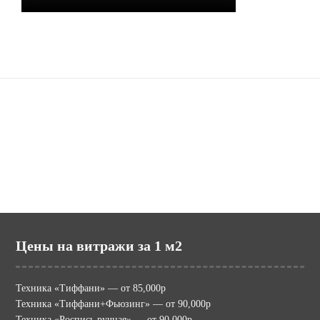
Наши сайты
potolki.ru (МИР ПОТОЛКОВ)
mir-vitraga.ru (МИР ВИТРАЖА)
Цены на витражи за 1 м2
Техника «Тиффани» — от 85,000р
Техника «Тиффани+Фьюзинг» — от 90,000р
Техника «Роспись ручная» — от 90,000р