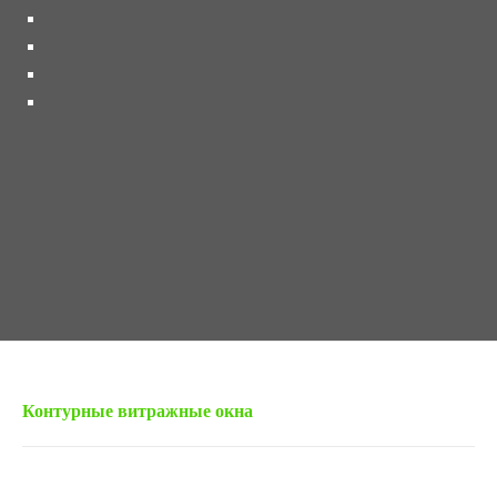
« Предыдущая запись
Контурные витражные окна
Следующая запись »