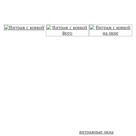
техническими навыками, но и быть в определенной
мере творцом, так как ковка со стеклом предполагает
создание уникальных художественных изделий.
Витраж с ковкой
Витраж с ковкой
Витраж с ковкой на
фото
окне
Ковка с витражом от компании «МИР
ВИТРАЖА»
В сотрудничестве с дизайнером коллектив мастеров способен
создавать великолепные произведения искусства. В
мастерской «МИР ВИТРАЖА» работают специалисты,
обладающие богатым опытом, который накоплен за несколько
лет выполнения разнообразных заказов.
В мастерской «МИР ВИТРАЖА» создается кованое стекло для
различных элементов интерьерного оформления,
выполняющих как эстетическую, так и практическую
функцию. Это могут быть не только
витражные окна
во всех