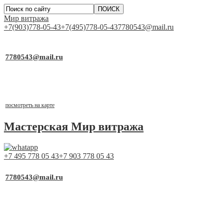
Мир витража
+7(903)778-05-43
+7(495)778-05-43
7780543@mail.ru
▼
Работаем для Вас каждый день
7780543@mail.ru
почта для заявок
Выставочный стенд
г.Москва, ТСК «Каширский Двор-1», д.19, к.2, 1 этаж,
павильон №1-21
посмотреть на карте
Мастерская
Мир витража
+7 495 778 05 43
+7 903 778 05 43
▼
Работаем для Вас каждый день
7780543@mail.ru
почта для заявок
Выставочный стенд
г.Москва, ТСК «Каширский Двор-1», д.19, к.2, 1 этаж,
павильон №1-21