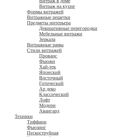
Витраж в доме
Витраж на кухне
Формы витражей
Витражные решетки
Предметы интерьера
Декоративные перегородки
Мебельные витражи
Зеркала
Витражные рамы
Стили витражей
Прованс
Фьюжн
Хай-тек
Японский
Восточный
Готический
Ар деко
Классический
Лофт
Модерн
Авангард
Техники
Тиффани
Фьюзинг
Пескоструйная