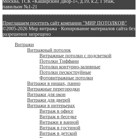
Москва, ТСК «Каширский Двор-1», д.19, к.2, 1 этаж,
павильон №1-21
Приглашаем посетить сайт компании "МИР ПОТОЛКОВ"
©2005-2026 Мир витража · Копирование материалов сайта без
разрешения запрещено
Витражи
Витражный потолок
Витражные потолки с подсветкой
Потолки Тиффани
Потолки контурно-заливные
Потолки пескоструйные
Фотовитражные потолки
Витражи в нишах, панно
Витражные перегородки
Витражи для окон
Витражи для дверей
Витражи в интерьерах
Витраж в офисе
Витраж в беседке
Витражи в ванной
Витраж в гостиной
Витраж в детской