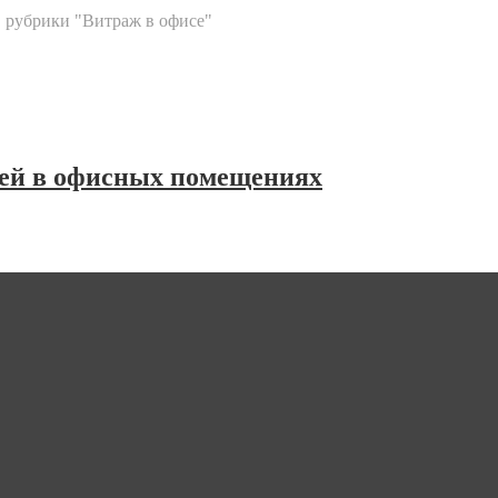
 рубрики "Витраж в офисе"
жей в офисных помещениях
ретают все большую популярность. Изысканные панно на стенах 