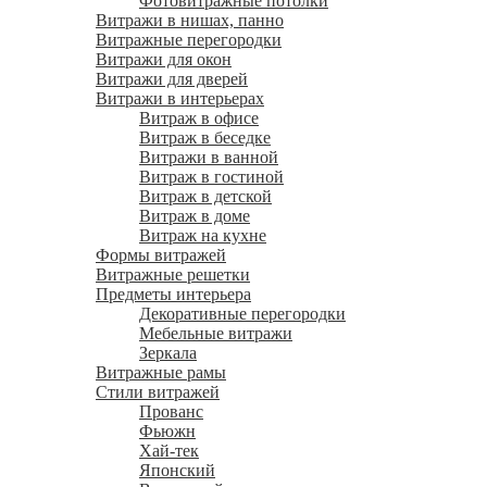
Фотовитражные потолки
Витражи в нишах, панно
Витражные перегородки
Витражи для окон
Витражи для дверей
Витражи в интерьерах
Витраж в офисе
Витраж в беседке
Витражи в ванной
Витраж в гостиной
Витраж в детской
Витраж в доме
Витраж на кухне
Формы витражей
Витражные решетки
Предметы интерьера
Декоративные перегородки
Мебельные витражи
Зеркала
Витражные рамы
Стили витражей
Прованс
Фьюжн
Хай-тек
Японский