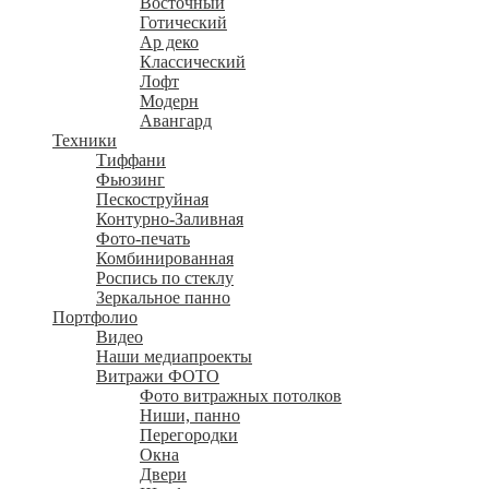
Восточный
Готический
Ар деко
Классический
Лофт
Модерн
Авангард
Техники
Тиффани
Фьюзинг
Пескоструйная
Контурно-Заливная
Фото-печать
Комбинированная
Роспись по стеклу
Зеркальное панно
Портфолио
Видео
Наши медиапроекты
Витражи ФОТО
Фото витражных потолков
Ниши, панно
Перегородки
Окна
Двери