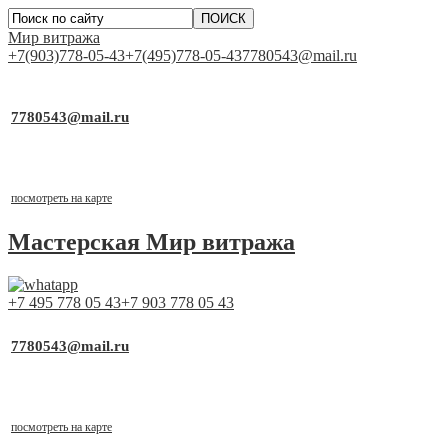
Мир витража
+7(903)778-05-43
+7(495)778-05-43
7780543@mail.ru
▼
Работаем для Вас каждый день
7780543@mail.ru
почта для заявок
Выставочный стенд
г.Москва, ТСК «Каширский Двор-1», д.19, к.2, 1 этаж, пав
посмотреть на карте
Мастерская
Мир витража
+7 495 778 05 43
+7 903 778 05 43
▼
Работаем для Вас каждый день
7780543@mail.ru
почта для заявок
Выставочный стенд
г.Москва, ТСК «Каширский Двор-1», д.19, к.2, 1 этаж, пав
посмотреть на карте