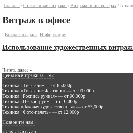
Главная
/
Стеклянные витражи
/
Витражи в интерьерах
/
Архив
Витраж в офисе
Витраж в офисе
,
Информация
Использование художественных витра
17.06.2015 Художественные витражи в интерьере офисов приоб
Читать далее »
Цены на витражи за 1 м2
Техника «Тиффани» — от 85,000р
Техника «Тиффани+Фьюзинг» — от 90,000р
Техника «Роспись ручная» — от 90,000р
Техника «Пескоструй» — от 10,000р
Техника «Лаковая художественная» — от 55,000р
Техника «Фото-печать» — от 12,000р
Позвоните нам!
+7 495 778 05 43