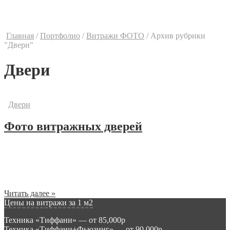
Контакты
Ваши предложения
Главная
/
Портфолио
/
Витражи ФОТО
/
Архив рубрики
"Двери"
Двери
Двери
Фото витражных дверей
Витражи позволяют сделать предметом искусства и
великолепным дизайнерским инструментом даже такие
обычные детали интерьера, как входные и межкомнатные
двери....
Читать далее »
Цены на витражи за 1 м2
Техника «Тиффани» — от 85,000р
Техника «Тиффани+Фьюзинг» — от 90,000р