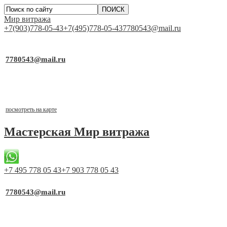
Мир витража
+7(903)778-05-43
+7(495)778-05-43
7780543@mail.ru
▼
Работаем для Вас каждый день
7780543@mail.ru
почта для заявок
Выставочный стенд
г.Москва, ТСК «Каширский Двор-1», д.19, к.2, 1 этаж,
павильон №1-21
посмотреть на карте
Мастерская
Мир витража
+7 495 778 05 43
+7 903 778 05 43
▼
Работаем для Вас каждый день
7780543@mail.ru
почта для заявок
Выставочный стенд
г.Москва, ТСК «Каширский Двор-1», д.19, к.2, 1 этаж,