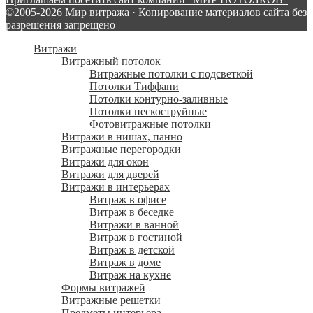
©2005-2026 Мир витража · Копирование материалов сайта без
разрешения запрещено
Витражи
Витражный потолок
Витражные потолки с подсветкой
Потолки Тиффани
Потолки контурно-заливные
Потолки пескоструйные
Фотовитражные потолки
Витражи в нишах, панно
Витражные перегородки
Витражи для окон
Витражи для дверей
Витражи в интерьерах
Витраж в офисе
Витраж в беседке
Витражи в ванной
Витраж в гостиной
Витраж в детской
Витраж в доме
Витраж на кухне
Формы витражей
Витражные решетки
Предметы интерьера