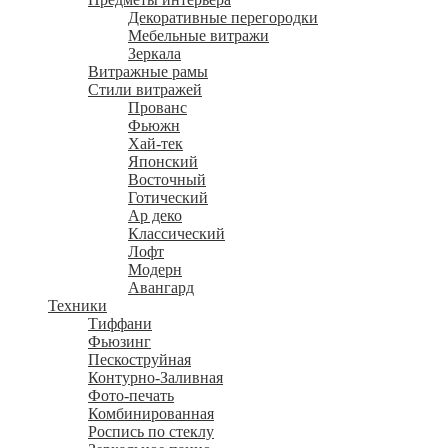
Декоративные перегородки
Мебельные витражи
Зеркала
Витражные рамы
Стили витражей
Прованс
Фьюжн
Хай-тек
Японский
Восточный
Готический
Ар деко
Классический
Лофт
Модерн
Авангард
Техники
Тиффани
Фьюзинг
Пескоструйная
Контурно-Заливная
Фото-печать
Комбинированная
Роспись по стеклу