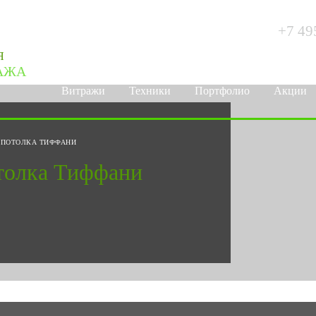
+7 49
Я
АЖА
Витражи
Техники
Портфолио
Акции
 ПОТОЛКА ТИФФАНИ
толка Тиффани