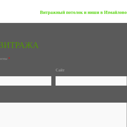
Следующая запись »
Витражный потолок и ниши в Измайлово
Е ВИТРАЖА
ечены
*
Сайт