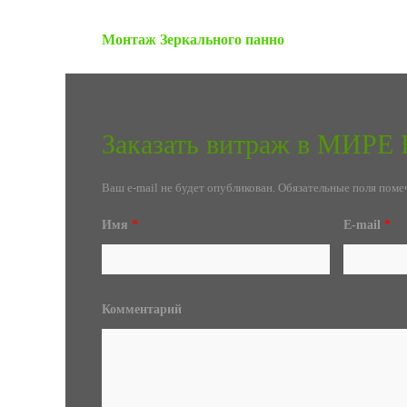
« Предыдущая запись
Монтаж Зеркального панно
Заказать витраж в МИР
Ваш e-mail не будет опубликован.
Обязательные поля пом
Имя
*
E-mail
*
Комментарий