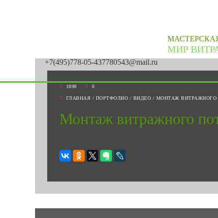
МАСТЕРСКА
МИР ВИТР
+7(495)778-05-43
7780543@mail.ru
1898
0
ГЛАВНАЯ
/
ПОРТФОЛИО
/
ВИДЕО
/
МОНТАЖ ВИТРАЖНОГО
Монтаж витражного по