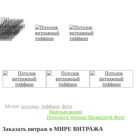
Потолок
Потолок
Потолок
витражный
витражный
витражный
тиффани
тиффани
тиффани
Потолок витражный
Потолок витражный
Потолок витражный
тиффани
тиффани
тиффани
Метки:
потолки
,
тиффани
,
фото
« Предыдущая запись
Майская акция!
Следующая запись »
Потолки в технике Пескоструй Фото
Заказать витраж в МИРЕ ВИТРАЖА