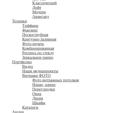
Классический
Лофт
Модерн
Авангард
Техники
Тиффани
Фьюзинг
Пескоструйная
Контурно-Заливная
Фото-печать
Комбинированная
Роспись по стеклу
Зеркальное панно
Портфолио
Видео
Наши медиапроекты
Витражи ФОТО
Фото витражных потолков
Ниши, панно
Перегородки
Окна
Двери
Шкафы
Каталоги
Акции