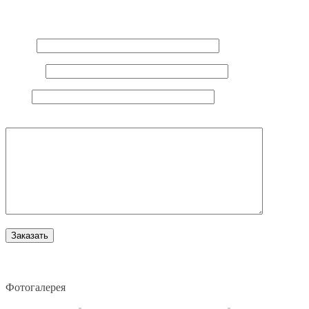
Ваш e-mail не будет опубликован.
Обязательные поля
помечены
*
Имя
*
E-mail
*
Сайт
Комментарий
Фотогалерея