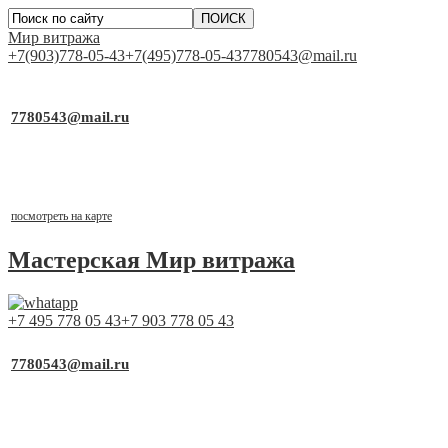
Мир витража
+7(903)778-05-43
+7(495)778-05-43
7780543@mail.ru
▼
Работаем для Вас каждый день
7780543@mail.ru
почта для заявок
Выставочный стенд
г.Москва, ТСК «Каширский Двор-1», д.19, к.2, 1 этаж,
павильон №1-21
посмотреть на карте
Мастерская
Мир витража
+7 495 778 05 43
+7 903 778 05 43
▼
Работаем для Вас каждый день
7780543@mail.ru
почта для заявок
Выставочный стенд
г.Москва, ТСК «Каширский Двор-1», д.19, к.2, 1 этаж,
павильон №1-21