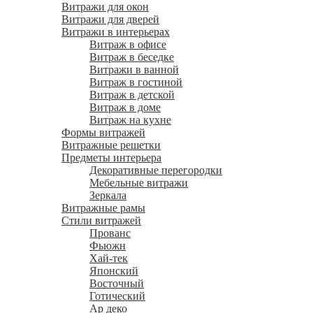
Витражи для окон
Витражи для дверей
Витражи в интерьерах
Витраж в офисе
Витраж в беседке
Витражи в ванной
Витраж в гостиной
Витраж в детской
Витраж в доме
Витраж на кухне
Формы витражей
Витражные решетки
Предметы интерьера
Декоративные перегородки
Мебельные витражи
Зеркала
Витражные рамы
Стили витражей
Прованс
Фьюжн
Хай-тек
Японский
Восточный
Готический
Ар деко