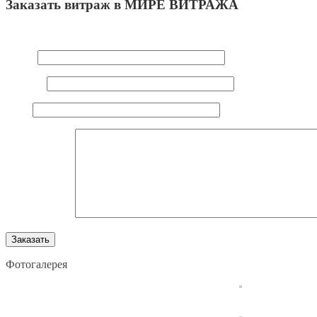
Заказать витраж в МИРЕ ВИТРАЖА
Ваш e-mail не будет опубликован.
Обязательные поля помечен
Имя
*
E-mail
*
Сайт
Комментарий
Фотогалерея