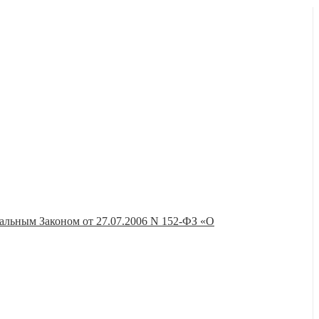
ст развернутый подробный ответ на ваш вопрос.
 или «E-mail» на Ваш выбор.
альным Законом от 27.07.2006 N 152-ФЗ «О