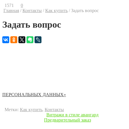
1571
0
Главная
/
Контакты
/
Как купить
/
Задать вопрос
Задать вопрос
Спасибо за проявленный интерес!
С помощью приведенной ниже формы Вы легко и быстро сможе
После того как мы получим ваше сообщение, с вами свяжется н
Обратите внимание на обязательные для заполнения поля: «Кон
Персональные данные, которые Вы нам сообщаете, используютс
ПЕРСОНАЛЬНЫХ ДАННЫХ»
Метки:
Как купить
,
Контакты
« Предыдущая запись
Витражи в стиле авангард
Следующая запись »
Предварительный заказ