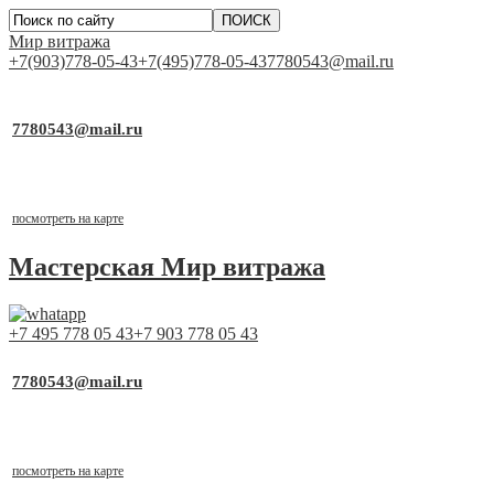
Мир витража
+7(903)778-05-43
+7(495)778-05-43
7780543@mail.ru
▼
Работаем для Вас каждый день
7780543@mail.ru
почта для заявок
Выставочный стенд
г.Москва, ТСК «Каширский Двор-1», д.19, к.2, 1 этаж, пав
посмотреть на карте
Мастерская
Мир витража
+7 495 778 05 43
+7 903 778 05 43
▼
Работаем для Вас каждый день
7780543@mail.ru
почта для заявок
Выставочный стенд
г.Москва, ТСК «Каширский Двор-1», д.19, к.2, 1 этаж, пав
посмотреть на карте