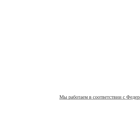
те задать любой вопрос, касающийся нашей продукции.
аш консультант, который уточнит интересующие вас детали и да
тактное лицо» и «Текст», а также одно из двух полей «Телефон»
я только для связи с Вами.
Мы работаем в соответствии с Федер