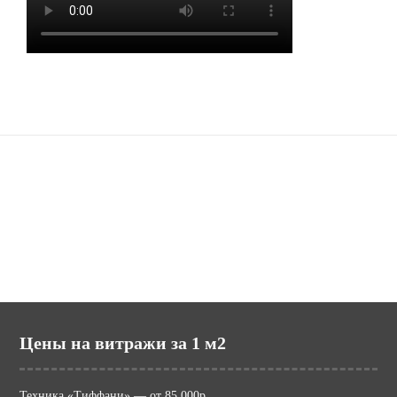
Наши сайты
potolki.ru (МИР ПОТОЛКОВ)
mir-vitraga.ru (МИР ВИТРАЖА)
Цены на витражи за 1 м2
Техника «Тиффани» — от 85,000р