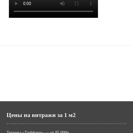
Наши сайты
potolki.ru (МИР ПОТОЛКОВ)
mir-vitraga.ru (МИР ВИТРАЖА)
Цены на витражи за 1 м2
Техника «Тиффани» — от 85,000р