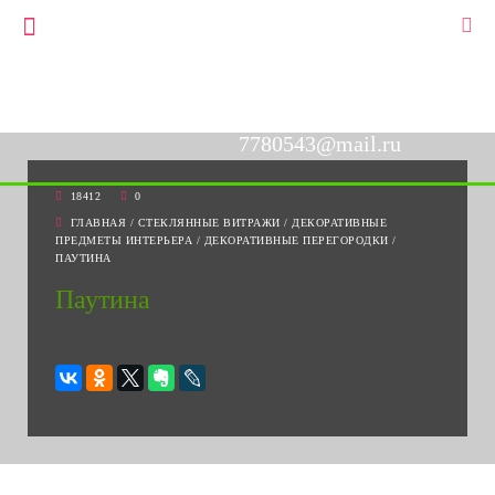
+7(903)778-05-43
▼
+7(495)778-05-43
7780543@mail.ru
18412
0
ГЛАВНАЯ
/
СТЕКЛЯННЫЕ ВИТРАЖИ
/
ДЕКОРАТИВНЫЕ
ПРЕДМЕТЫ ИНТЕРЬЕРА
/
ДЕКОРАТИВНЫЕ ПЕРЕГОРОДКИ
/
ПАУТИНА
Паутина