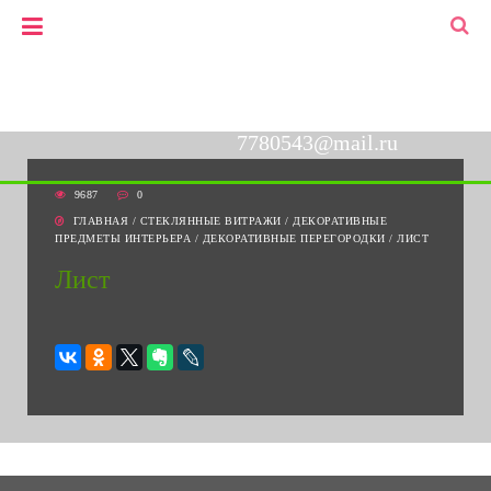
+7(903)778-05-43
▼
+7(495)778-05-43
7780543@mail.ru
9687
0
ГЛАВНАЯ
/
СТЕКЛЯННЫЕ ВИТРАЖИ
/
ДЕКОРАТИВНЫЕ
ПРЕДМЕТЫ ИНТЕРЬЕРА
/
ДЕКОРАТИВНЫЕ ПЕРЕГОРОДКИ
/
ЛИСТ
Лист