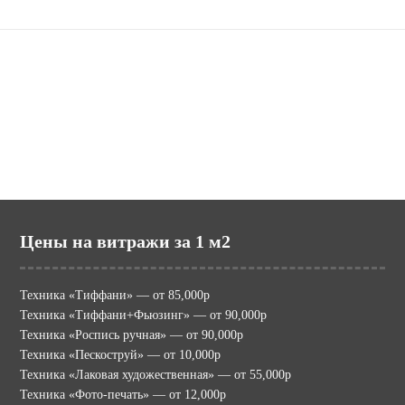
Наши сайты
potolki.ru (МИР ПОТОЛКОВ)
mir-vitraga.ru (МИР ВИТРАЖА)
Цены на витражи за 1 м2
Техника «Тиффани» — от 85,000р
Техника «Тиффани+Фьюзинг» — от 90,000р
Техника «Роспись ручная» — от 90,000р
Техника «Пескоструй» — от 10,000р
Техника «Лаковая художественная» — от 55,000р
Техника «Фото-печать» — от 12,000р