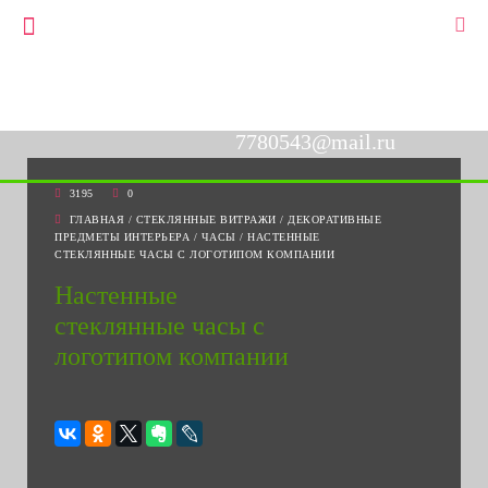
+7(903)778-05-43
▼
+7(495)778-05-43
7780543@mail.ru
3195
0
ГЛАВНАЯ
/
СТЕКЛЯННЫЕ ВИТРАЖИ
/
ДЕКОРАТИВНЫЕ
ПРЕДМЕТЫ ИНТЕРЬЕРА
/
ЧАСЫ
/
НАСТЕННЫЕ
СТЕКЛЯННЫЕ ЧАСЫ С ЛОГОТИПОМ КОМПАНИИ
Настенные
стеклянные часы с
логотипом компании