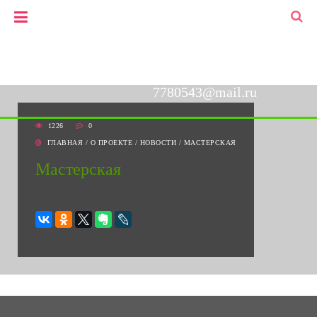
+7(903)778-05-43
▼
+7(495)778-05-43
7780543@mail.ru
1226
0
ГЛАВНАЯ
/
О ПРОЕКТЕ
/
НОВОСТИ
/
МАСТЕРСКАЯ
Мастерская