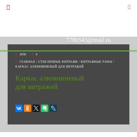
+7(903)778-05-43
▼
+7(495)778-05-43
7780543@mail.ru
3090
0
ГЛАВНАЯ
/
СТЕКЛЯННЫЕ ВИТРАЖИ
/
ВИТРАЖНЫЕ РАМЫ
/
КАРКАС АЛЮМИНИЕВЫЙ ДЛЯ ВИТРАЖЕЙ
Каркас алюминиевый
для витражей