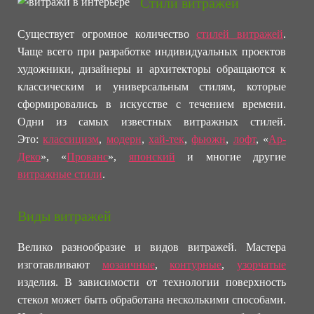
Стили витражей
Существует огромное количество
стилей витражей
.
Чаще всего при разработке индивидуальных проектов
художники, дизайнеры и архитекторы обращаются к
классическим и универсальным стилям, которые
сформировались в искусстве с течением времени.
Одни из самых известных витражных стилей.
Это:
классицизм
,
модерн
,
хай-тек
,
фьюжн
,
лофт
, «
Ар-
Деко
», «
Прованс
»,
японский
и многие другие
витражные стили
.
Виды витражей
Велико разнообразие и видов витражей. Мастера
изготавливают
мозаичные
,
контурные
,
узорчатые
изделия. В зависимости от технологии поверхность
стекол может быть обработана несколькими способами.