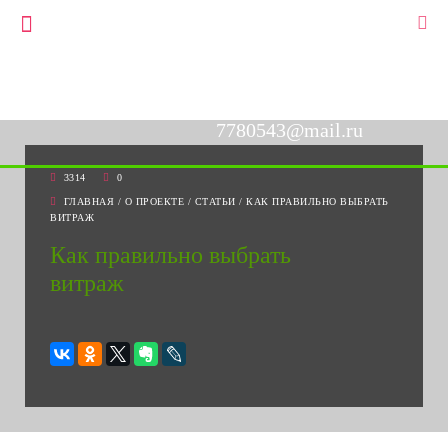
+7(903)778-05-43
▼
+7(495)778-05-43
7780543@mail.ru
3314
0
ГЛАВНАЯ
/
О ПРОЕКТЕ
/
СТАТЬИ
/
КАК ПРАВИЛЬНО ВЫБРАТЬ
ВИТРАЖ
Как правильно выбрать
витраж