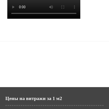
Наши сайты
potolki.ru (МИР ПОТОЛКОВ)
mir-vitraga.ru (МИР ВИТРАЖА)
Цены на витражи за 1 м2