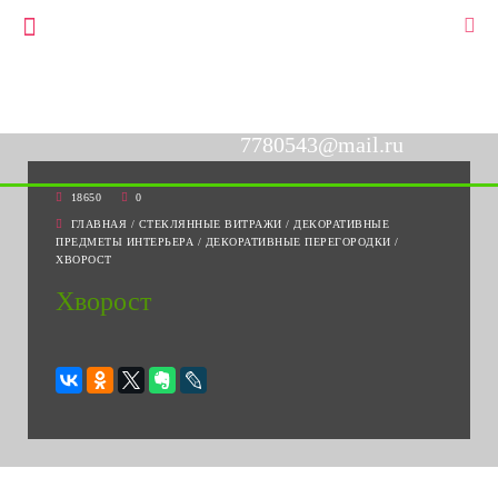
+7(903)778-05-43
▼
+7(495)778-05-43
7780543@mail.ru
18650
0
ГЛАВНАЯ
/
СТЕКЛЯННЫЕ ВИТРАЖИ
/
ДЕКОРАТИВНЫЕ
ПРЕДМЕТЫ ИНТЕРЬЕРА
/
ДЕКОРАТИВНЫЕ ПЕРЕГОРОДКИ
/
ХВОРОСТ
Хворост