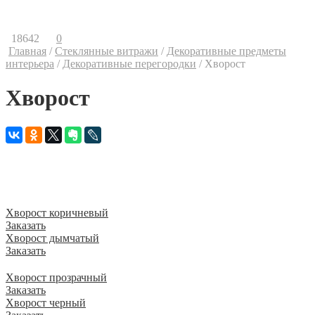
Контакты
Ваши предложения
18642
0
Главная
/
Стеклянные витражи
/
Декоративные предметы
интерьера
/
Декоративные перегородки
/
Хворост
Хворост
Плексигласовые дизайнерские плиты для декора интерьера.
Серия «Хворост» — каждая плиточка представляет собой узор
из прозрачных прямых «ветвей» переплетающихся в
хаотичном порядке. Коллекция «Хворост» представлена в 12
цветах
Хворост коричневый
Заказать
Хворост дымчатый
Заказать
Хворост прозрачный
Заказать
Хворост черный