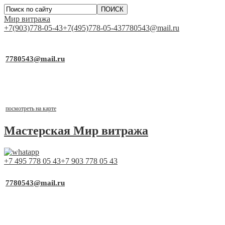
Мир витража
+7(903)778-05-43
+7(495)778-05-43
7780543@mail.ru
▼
Работаем для Вас каждый день
7780543@mail.ru
почта для заявок
Выставочный стенд
г.Москва, ТСК «Каширский Двор-1», д.19, к.2, 1 этаж,
павильон №1-21
посмотреть на карте
Мастерская
Мир витража
+7 495 778 05 43
+7 903 778 05 43
▼
Работаем для Вас каждый день
7780543@mail.ru
почта для заявок
Выставочный стенд
г.Москва, ТСК «Каширский Двор-1», д.19, к.2, 1 этаж,
павильон №1-21