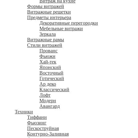
Витраж на кухне
Формы витражей
Витражные решетки
Предметы интерьера
Декоративные перегородки
Мебельные витражи
Зеркала
Витражные рамы
Стили витражей
Прованс
Фьюжн
Хай-тек
Японский
Восточный
Готический
Ар деко
Классический
Лофт
Модерн
Авангард
Техники
Тиффани
Фьюзинг
Пескоструйная
Контурно-Заливная