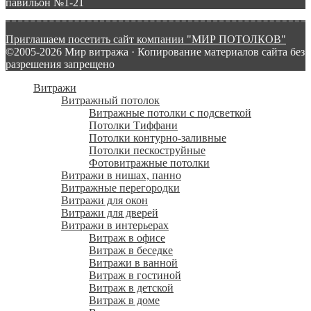
павильон №1-21
Приглашаем посетить сайт компании "МИР ПОТОЛКОВ"
©2005-2026 Мир витража · Копирование материалов сайта без
разрешения запрещено
Витражи
Витражный потолок
Витражные потолки с подсветкой
Потолки Тиффани
Потолки контурно-заливные
Потолки пескоструйные
Фотовитражные потолки
Витражи в нишах, панно
Витражные перегородки
Витражи для окон
Витражи для дверей
Витражи в интерьерах
Витраж в офисе
Витраж в беседке
Витражи в ванной
Витраж в гостиной
Витраж в детской
Витраж в доме