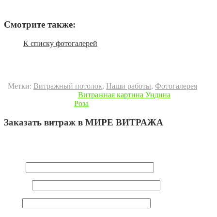
Смотрите также:
К списку фотогалерей
Метки:
Витражный потолок
,
Наши работы
,
Фотогалерея
« Предыдущая запись
Витражная картина Ундина
Следующая запись »
Роза
Заказать витраж в МИРЕ ВИТРАЖА
Ваш e-mail не будет опубликован.
Обязательные поля
помечены
*
Имя
*
E-mail
*
Сайт