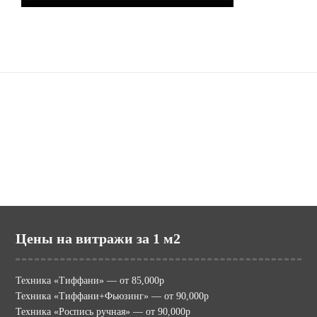
Наши сайты
potolki.ru (МИР ПОТОЛКОВ)
mir-vitraga.ru (МИР ВИТРАЖА)
Цены на витражи за 1 м2
Техника «Тиффани» — от 85,000р
Техника «Тиффани+Фьюзинг» — от 90,000р
Техника «Роспись ручная» — от 90,000р