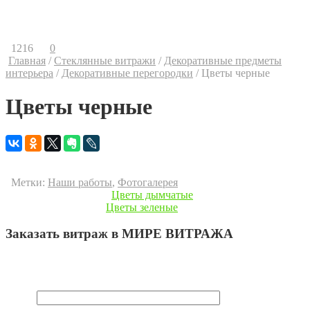
Контакты
Ваши предложения
1216
0
Главная
/
Стеклянные витражи
/
Декоративные предметы
интерьера
/
Декоративные перегородки
/
Цветы черные
Цветы черные
Размеры: 29х29х0,5см Материал: плексиглас Цвет: черный
Можно крепить: плитка для потолка, стен.
Метки:
Наши работы
,
Фотогалерея
« Предыдущая запись
Цветы дымчатые
Следующая запись »
Цветы зеленые
Заказать витраж в МИРЕ ВИТРАЖА
Ваш e-mail не будет опубликован.
Обязательные поля
помечены
*
Имя
*