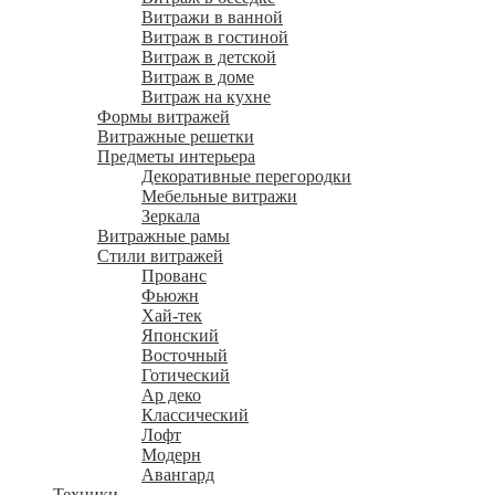
Витражи в ванной
Витраж в гостиной
Витраж в детской
Витраж в доме
Витраж на кухне
Формы витражей
Витражные решетки
Предметы интерьера
Декоративные перегородки
Мебельные витражи
Зеркала
Витражные рамы
Стили витражей
Прованс
Фьюжн
Хай-тек
Японский
Восточный
Готический
Ар деко
Классический
Лофт
Модерн
Авангард
Техники