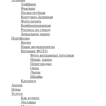
Тиффани
Фьюзинг
Пескоструйная
Контурно-Заливная
Фото-печать
Комбинированная
Роспись по стеклу
Зеркальное панно
Портфолио
Видео
Наши медиапроекты
Витражи ФОТО
Фото витражных потолков
Ниши, панно
Перегородки
Окна
Двери
Шкафы
Каталоги
Акции
Цены
Услуги
Как купить
Доставка