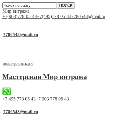
Мир витража
+7(903)778-05-43
+7(495)778-05-43
7780543@mail.ru
▼
Работаем для Вас каждый день
7780543@mail.ru
почта для заявок
Выставочный стенд
г.Москва, ТСК «Каширский Двор-1», д.19, к.2, 1 этаж,
павильон №1-21
посмотреть на карте
Мастерская
Мир витража
+7 495 778 05 43
+7 903 778 05 43
▼
Работаем для Вас каждый день
7780543@mail.ru
почта для заявок
Выставочный стенд
г.Москва, ТСК «Каширский Двор-1», д.19, к.2, 1 этаж,