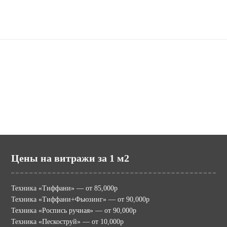
Наши сайты
potolki.ru (МИР ПОТОЛКОВ)
mir-vitraga.ru (МИР ВИТРАЖА)
Цены на витражи за 1 м2
Техника «Тиффани» — от 85,000р
Техника «Тиффани+Фьюзинг» — от 90,000р
Техника «Роспись ручная» — от 90,000р
Техника «Пескоструй» — от 10,000р