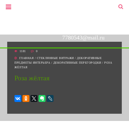
+7(903)778-05-43
▼
+7(495)778-05-43
7780543@mail.ru
1181
0
ГЛАВНАЯ
/
СТЕКЛЯННЫЕ ВИТРАЖИ
/
ДЕКОРАТИВНЫЕ
ПРЕДМЕТЫ ИНТЕРЬЕРА
/
ДЕКОРАТИВНЫЕ ПЕРЕГОРОДКИ
/
РОЗА
ЖЁЛТАЯ
Роза жёлтая