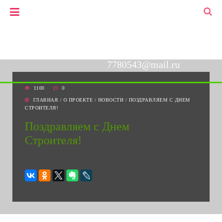
+7(903)778-05-43
▼
+7(495)778-05-43
7780543@mail.ru
1100
0
ГЛАВНАЯ
/
О ПРОЕКТЕ
/
НОВОСТИ
/
ПОЗДРАВЛЯЕМ C ДНЕМ
СТРОИТЕЛЯ!
Поздравляем c Днем
Строителя!