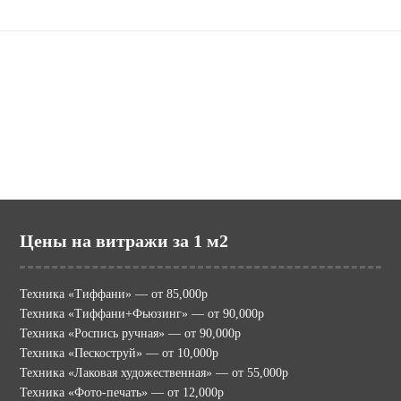
Наши сайты
potolki.ru (МИР ПОТОЛКОВ)
mir-vitraga.ru (МИР ВИТРАЖА)
Цены на витражи за 1 м2
Техника «Тиффани» — от 85,000р
Техника «Тиффани+Фьюзинг» — от 90,000р
Техника «Роспись ручная» — от 90,000р
Техника «Пескоструй» — от 10,000р
Техника «Лаковая художественная» — от 55,000р
Техника «Фото-печать» — от 12,000р