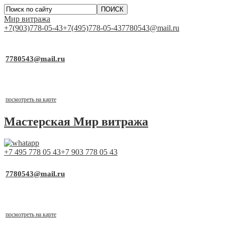
Мир витража
+7(903)778-05-43
+7(495)778-05-43
7780543@mail.ru
▼
Работаем для Вас каждый день
7780543@mail.ru
почта для заявок
Выставочный стенд
г.Москва, ТСК «Каширский Двор-1», д.19, к.2, 1 этаж, пав
посмотреть на карте
Мастерская
Мир витража
+7 495 778 05 43
+7 903 778 05 43
▼
Работаем для Вас каждый день
7780543@mail.ru
почта для заявок
Выставочный стенд
г.Москва, ТСК «Каширский Двор-1», д.19, к.2, 1 этаж, пав
посмотреть на карте