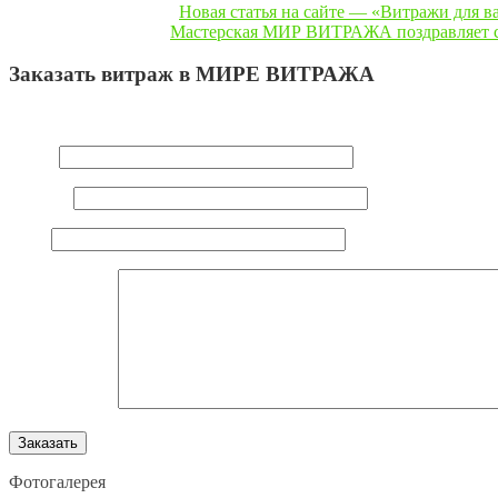
« Предыдущая запись
Новая статья на сайте — «Витражи для 
Следующая запись »
Мастерская МИР ВИТРАЖА поздравляет с 
Заказать витраж в МИРЕ ВИТРАЖА
Ваш e-mail не будет опубликован.
Обязательные поля помечен
Имя
*
E-mail
*
Сайт
Комментарий
Фотогалерея