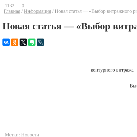
1132
0
Главная
/
Информация
/
Новая статья — «Выбор витражного р
Новая статья — «Выбор витр
19.02.2013
Каждый, кто решил украсить свой дом витражом, задумывался 
фотоизображение или сдержанные узоры
контурного витража
?
темные или светлые витражные рисунки?
Ответ на эти вопросы вы найдете в нашей новой статье — «
Выб
© Авторские права на материалы сайта www.mir-vitraga.ru при
«МИР ВИТРАЖА». Любое использование материалов допускаетс
Метки:
Новости