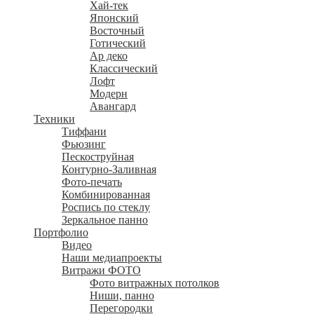
Хай-тек
Японский
Восточный
Готический
Ар деко
Классический
Лофт
Модерн
Авангард
Техники
Тиффани
Фьюзинг
Пескоструйная
Контурно-Заливная
Фото-печать
Комбинированная
Роспись по стеклу
Зеркальное панно
Портфолио
Видео
Наши медиапроекты
Витражи ФОТО
Фото витражных потолков
Ниши, панно
Перегородки