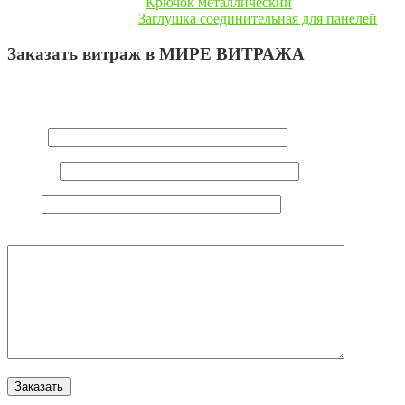
« Предыдущая запись
Крючок металлический
Следующая запись »
Заглушка соединительная для панелей
Заказать витраж в МИРЕ ВИТРАЖА
Ваш e-mail не будет опубликован.
Обязательные поля
помечены
*
Имя
*
E-mail
*
Сайт
Комментарий