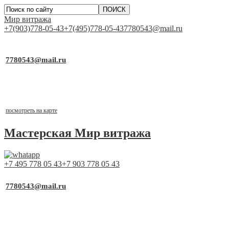
Мир витража
+7(903)778-05-43
+7(495)778-05-43
7780543@mail.ru
▼
Работаем для Вас каждый день
7780543@mail.ru
почта для заявок
Выставочный стенд
г.Москва, ТСК «Каширский Двор-1», д.19, к.2, 1 этаж,
павильон №1-21
посмотреть на карте
Мастерская
Мир витража
+7 495 778 05 43
+7 903 778 05 43
▼
Работаем для Вас каждый день
7780543@mail.ru
почта для заявок
Выставочный стенд
г.Москва, ТСК «Каширский Двор-1», д.19, к.2, 1 этаж,
павильон №1-21