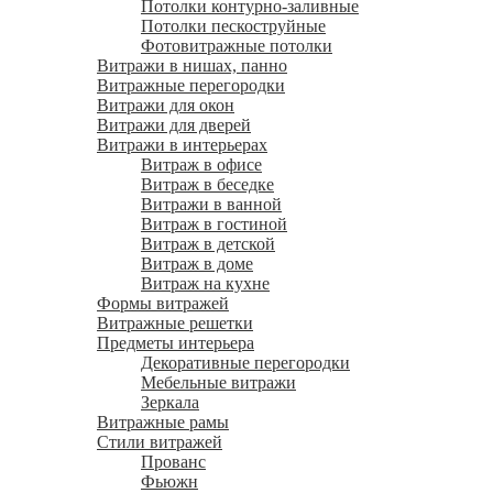
Потолки контурно-заливные
Потолки пескоструйные
Фотовитражные потолки
Витражи в нишах, панно
Витражные перегородки
Витражи для окон
Витражи для дверей
Витражи в интерьерах
Витраж в офисе
Витраж в беседке
Витражи в ванной
Витраж в гостиной
Витраж в детской
Витраж в доме
Витраж на кухне
Формы витражей
Витражные решетки
Предметы интерьера
Декоративные перегородки
Мебельные витражи
Зеркала
Витражные рамы
Стили витражей
Прованс
Фьюжн