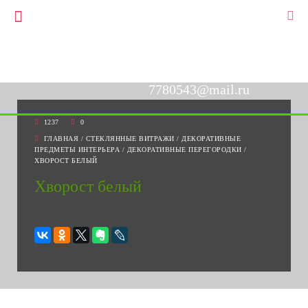
+7(903)778-05-43
▼
+7(495)778-05-43
7780543@mail.ru
1237
0
ГЛАВНАЯ
/
СТЕКЛЯННЫЕ ВИТРАЖИ
/
ДЕКОРАТИВНЫЕ
ПРЕДМЕТЫ ИНТЕРЬЕРА
/
ДЕКОРАТИВНЫЕ ПЕРЕГОРОДКИ
/
ХВОРОСТ БЕЛЫЙ
Хворост белый