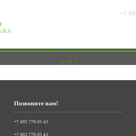
+7 49
Я
АЖА
Витражи
Техники
Портфолио
Акции
Цен
Tp_59_1
Позвоните нам!
+7 495 778 05 43
+7 903 778 05 43