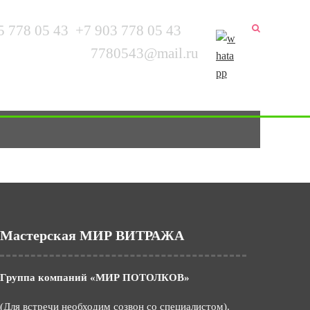
5 778 05 43
+7 903 778 05 43
▼
7780543@mail.ru
ы
Услуги
Информация
Контакты
Мастерская МИР ВИТРАЖА
Группа компаний «МИР ПОТОЛКОВ»
(Для встречи необходим созвон со специалистом).