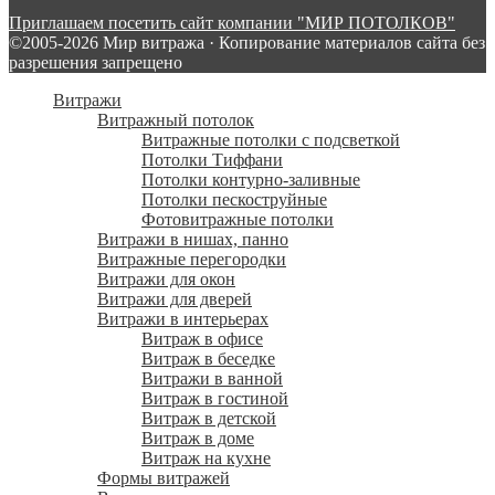
Приглашаем посетить сайт компании "МИР ПОТОЛКОВ"
©2005-2026 Мир витража · Копирование материалов сайта без
разрешения запрещено
Витражи
Витражный потолок
Витражные потолки с подсветкой
Потолки Тиффани
Потолки контурно-заливные
Потолки пескоструйные
Фотовитражные потолки
Витражи в нишах, панно
Витражные перегородки
Витражи для окон
Витражи для дверей
Витражи в интерьерах
Витраж в офисе
Витраж в беседке
Витражи в ванной
Витраж в гостиной
Витраж в детской
Витраж в доме
Витраж на кухне
Формы витражей