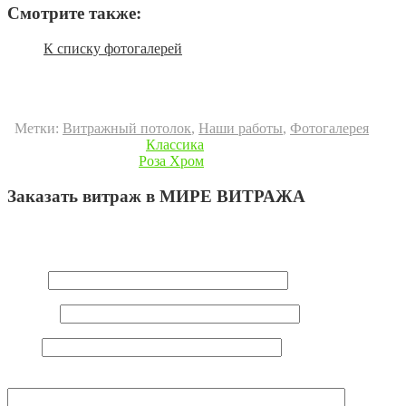
Смотрите также:
К списку фотогалерей
Метки:
Витражный потолок
,
Наши работы
,
Фотогалерея
« Предыдущая запись
Классика
Следующая запись »
Роза Хром
Заказать витраж в МИРЕ ВИТРАЖА
Ваш e-mail не будет опубликован.
Обязательные поля
помечены
*
Имя
*
E-mail
*
Сайт
Комментарий