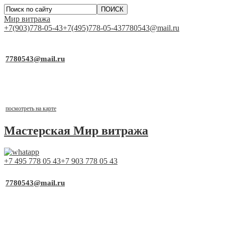
Мир витража
+7(903)778-05-43
+7(495)778-05-43
7780543@mail.ru
▼
Работаем для Вас каждый день
7780543@mail.ru
почта для заявок
Выставочный стенд
г.Москва, ТСК «Каширский Двор-1», д.19, к.2, 1 этаж,
павильон №1-21
посмотреть на карте
Мастерская
Мир витража
+7 495 778 05 43
+7 903 778 05 43
▼
Работаем для Вас каждый день
7780543@mail.ru
почта для заявок
Выставочный стенд
г.Москва, ТСК «Каширский Двор-1», д.19, к.2, 1 этаж,
павильон №1-21