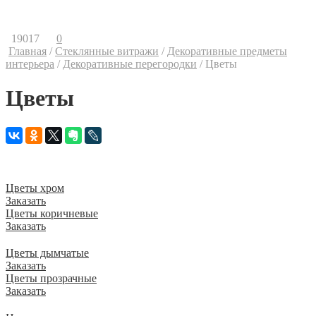
Контакты
Ваши предложения
19017
0
Главная
/
Стеклянные витражи
/
Декоративные предметы
интерьера
/
Декоративные перегородки
/
Цветы
Цветы
Плексигласовые плиты «Цветы» с асимметричным
цветочным узором станут отличным украшением дома и
общественных зданий.
Цветы хром
Заказать
Цветы коричневые
Заказать
Цветы дымчатые
Заказать
Цветы прозрачные
Заказать