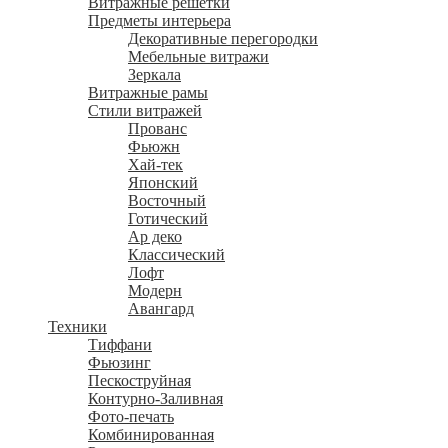
Витражные решетки
Предметы интерьера
Декоративные перегородки
Мебельные витражи
Зеркала
Витражные рамы
Стили витражей
Прованс
Фьюжн
Хай-тек
Японский
Восточный
Готический
Ар деко
Классический
Лофт
Модерн
Авангард
Техники
Тиффани
Фьюзинг
Пескоструйная
Контурно-Заливная
Фото-печать
Комбинированная