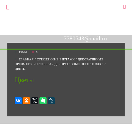
+7(903)778-05-43
▼
+7(495)778-05-43
7780543@mail.ru
19016
0
ГЛАВНАЯ
/
СТЕКЛЯННЫЕ ВИТРАЖИ
/
ДЕКОРАТИВНЫЕ
ПРЕДМЕТЫ ИНТЕРЬЕРА
/
ДЕКОРАТИВНЫЕ ПЕРЕГОРОДКИ
/
ЦВЕТЫ
Цветы